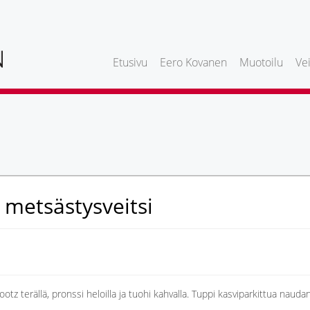
Etusivu
Eero Kovanen
Muotoilu
Vei
 metsästysveitsi
tz terällä, pronssi heloilla ja tuohi kahvalla. Tuppi kasviparkittua nauda