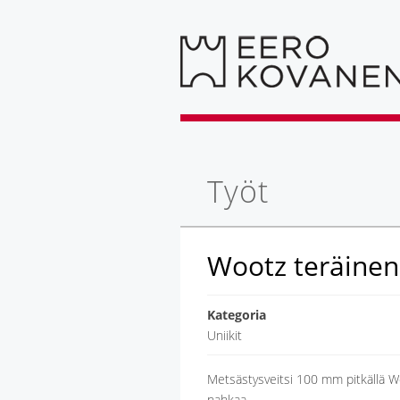
Työt
Wootz teräinen
Kategoria
Uniikit
Metsästysveitsi 100 mm pitkällä Woo
nahkaa.