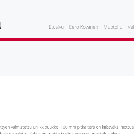
Etusivu
Eero Kovanen
Muotoilu
Vei
tyen valmistettu uniikkipuukko. 100 mm pitkä terä on kiiltäväksi hiottua
ylähela on valettu. Kahva on tuohta ja siinä omaa suunnittelua oleva