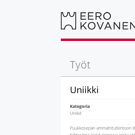
Työt
Uniikki
Kategoria
Uniikit
Puukkosepän ammattitutkintoon liit
hiiliterästä, helat pronssia joista 