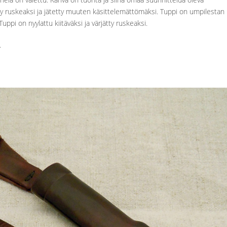
y ruskeaksi ja jätetty muuten käsittelemättömäksi. Tuppi on umpilestan
ppi on nyylattu kiitäväksi ja värjätty ruskeaksi.
.