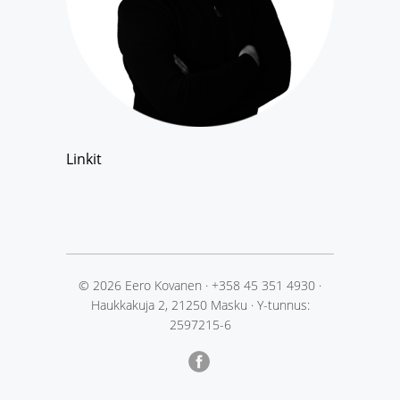
Linkit
© 2026 Eero Kovanen
·
+358 45 351 4930
·
Haukkakuja 2, 21250 Masku
·
Y-tunnus:
2597215-6