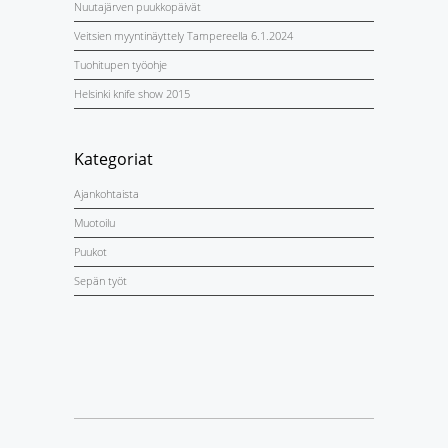
Nuutajärven puukkopäivät
Veitsien myyntinäyttely Tampereella 6.1.2024
Tuohitupen työohje
Helsinki knife show 2015
Kategoriat
Ajankohtaista
Muotoilu
Puukot
Sepän työt