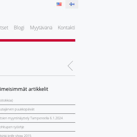
tset
Blogi
Myytävänä
Kontakti
iimeisimmät artikkelit
 otsikkoa)
utajärven puukkopäivät
itsien myyntinäyttely Tampereella 6.1.2024
ohitupen työohje
lsinki knife show 2015