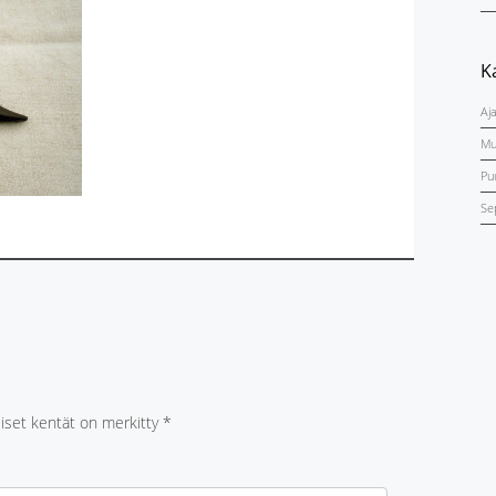
K
Aj
Mu
Pu
Se
liset kentät on merkitty
*