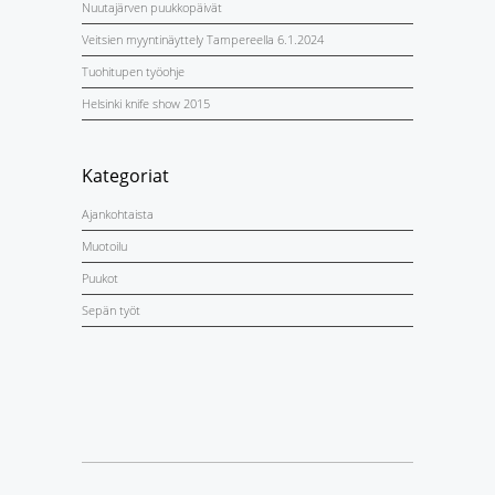
Nuutajärven puukkopäivät
Veitsien myyntinäyttely Tampereella 6.1.2024
Tuohitupen työohje
Helsinki knife show 2015
Kategoriat
Ajankohtaista
Muotoilu
Puukot
Sepän työt