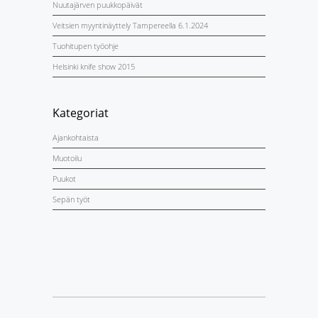
Nuutajärven puukkopäivät
Veitsien myyntinäyttely Tampereella 6.1.2024
Tuohitupen työohje
Helsinki knife show 2015
Kategoriat
Ajankohtaista
Muotoilu
Puukot
Sepän työt