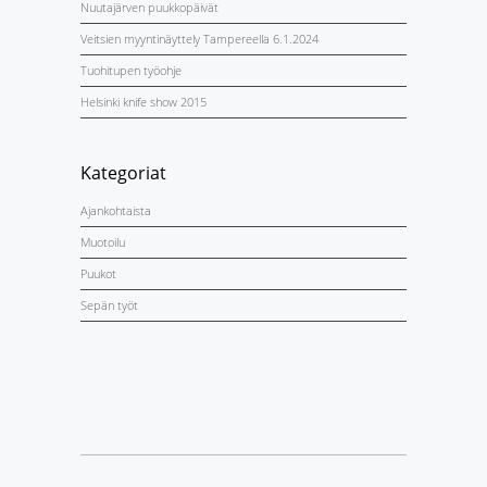
Nuutajärven puukkopäivät
Veitsien myyntinäyttely Tampereella 6.1.2024
Tuohitupen työohje
Helsinki knife show 2015
Kategoriat
Ajankohtaista
Muotoilu
Puukot
Sepän työt