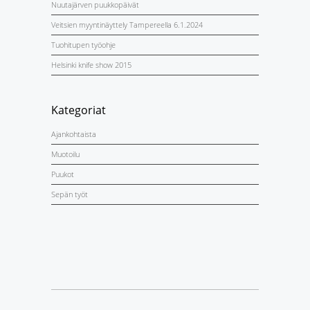
Nuutajärven puukkopäivät
Veitsien myyntinäyttely Tampereella 6.1.2024
Tuohitupen työohje
Helsinki knife show 2015
Kategoriat
Ajankohtaista
Muotoilu
Puukot
Sepän työt