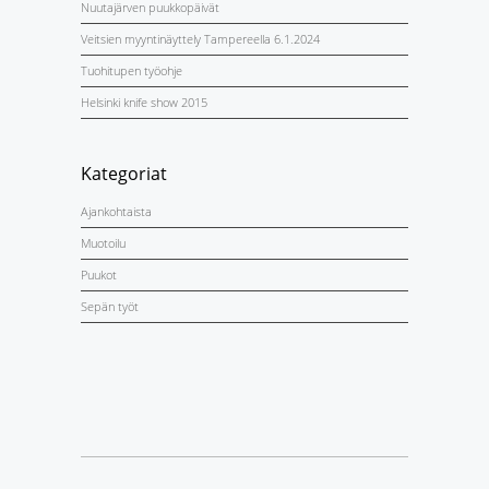
Nuutajärven puukkopäivät
Veitsien myyntinäyttely Tampereella 6.1.2024
Tuohitupen työohje
Helsinki knife show 2015
Kategoriat
Ajankohtaista
Muotoilu
Puukot
Sepän työt