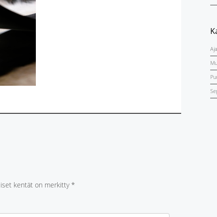
K
Aj
Mu
Pu
Se
liset kentät on merkitty
*