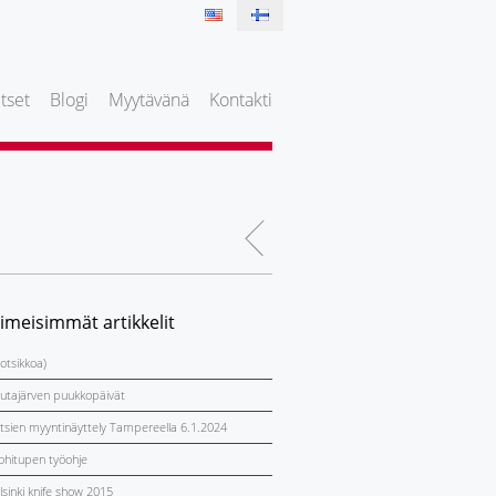
tset
Blogi
Myytävänä
Kontakti
iimeisimmät artikkelit
 otsikkoa)
utajärven puukkopäivät
itsien myyntinäyttely Tampereella 6.1.2024
ohitupen työohje
lsinki knife show 2015