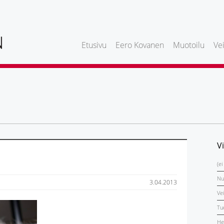
Etusivu
Eero Kovanen
Muotoilu
Vei
V
(ei
Nu
3.04.2013
Ve
Tu
He