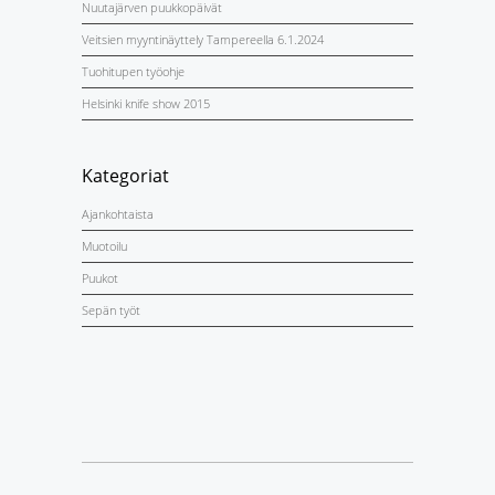
Nuutajärven puukkopäivät
Veitsien myyntinäyttely Tampereella 6.1.2024
Tuohitupen työohje
Helsinki knife show 2015
Kategoriat
Ajankohtaista
Muotoilu
Puukot
Sepän työt