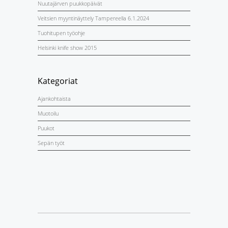
Nuutajärven puukkopäivät
Veitsien myyntinäyttely Tampereella 6.1.2024
Tuohitupen työohje
Helsinki knife show 2015
Kategoriat
Ajankohtaista
Muotoilu
Puukot
Sepän työt