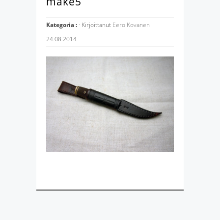
make5
Kategoria :
· Kirjoittanut
Eero Kovanen
24.08.2014