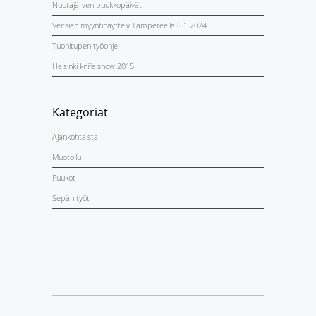
Nuutajärven puukkopäivät
Veitsien myyntinäyttely Tampereella 6.1.2024
Tuohitupen työohje
Helsinki knife show 2015
Kategoriat
Ajankohtaista
Muotoilu
Puukot
Sepän työt