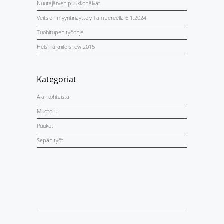
Nuutajärven puukkopäivät
Veitsien myyntinäyttely Tampereella 6.1.2024
Tuohitupen työohje
Helsinki knife show 2015
Kategoriat
Ajankohtaista
Muotoilu
Puukot
Sepän työt