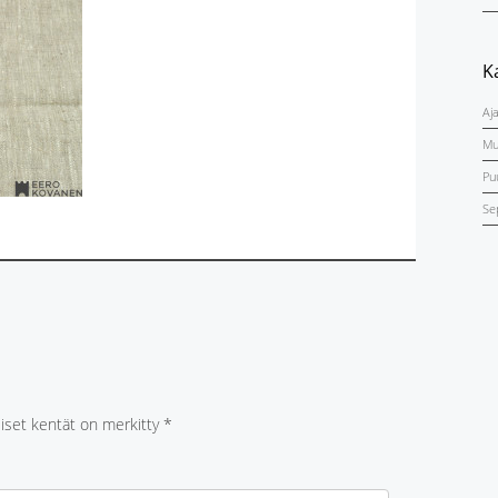
K
Aj
Mu
Pu
Se
liset kentät on merkitty
*