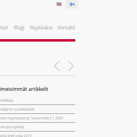
tset
Blogi
Myytävänä
Kontakti
iimeisimmät artikkelit
 otsikkoa)
utajärven puukkopäivät
itsien myyntinäyttely Tampereella 6.1.2024
ohitupen työohje
lsinki knife show 2015