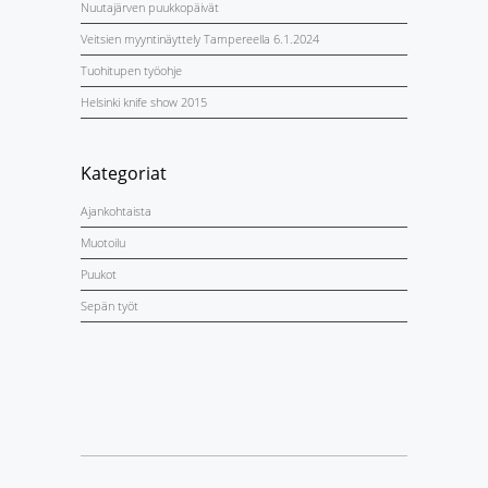
Nuutajärven puukkopäivät
Veitsien myyntinäyttely Tampereella 6.1.2024
Tuohitupen työohje
Helsinki knife show 2015
Kategoriat
Ajankohtaista
Muotoilu
Puukot
Sepän työt