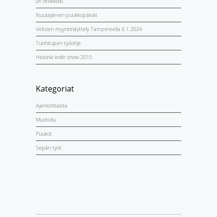
(ei otsikkoa)
Nuutajärven puukkopäivät
Veitsien myyntinäyttely Tampereella 6.1.2024
Tuohitupen työohje
Helsinki knife show 2015
Kategoriat
Ajankohtaista
Muotoilu
Puukot
Sepän työt