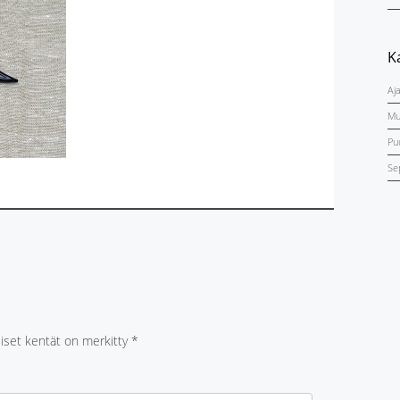
K
Aj
Mu
Pu
Se
liset kentät on merkitty
*