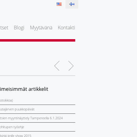
tset
Blogi
Myytävänä
Kontakti
iimeisimmät artikkelit
 otsikkoa)
utajärven puukkopäivät
itsien myyntinäyttely Tampereella 6.1.2024
ohitupen työohje
lsinki knife show 2015