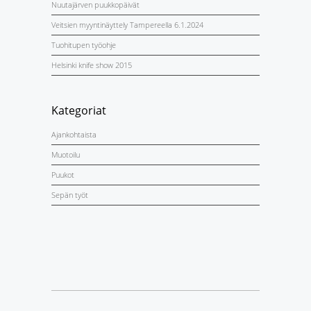
Nuutajärven puukkopäivät
Veitsien myyntinäyttely Tampereella 6.1.2024
Tuohitupen työohje
Helsinki knife show 2015
Kategoriat
Ajankohtaista
Muotoilu
Puukot
Sepän työt