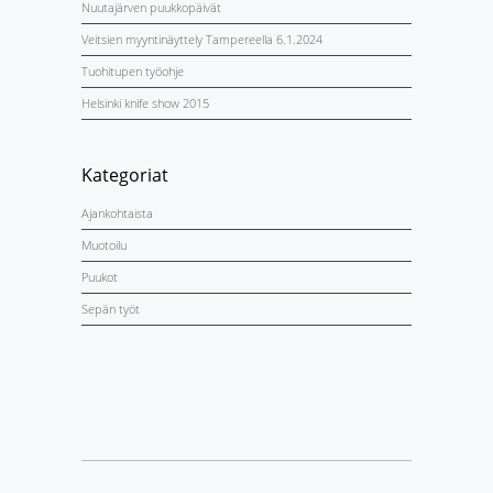
Nuutajärven puukkopäivät
Veitsien myyntinäyttely Tampereella 6.1.2024
Tuohitupen työohje
Helsinki knife show 2015
Kategoriat
Ajankohtaista
Muotoilu
Puukot
Sepän työt