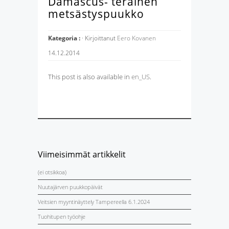
Damascus- teräinen
metsästyspuukko
Kategoria :
· Kirjoittanut
Eero Kovanen
14.12.2014
This post is also available in
en_US
.
Viimeisimmät artikkelit
(ei otsikkoa)
Nuutajärven puukkopäivät
Veitsien myyntinäyttely Tampereella 6.1.2024
Tuohitupen työohje