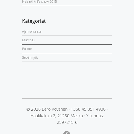
Helsinki knife show 2015
Kategoriat
Ajankohtaista
Muotoilu
Puukot
Sepän työt
© 2026 Eero Kovanen
·
+358 45 351 4930
·
Haukkakuja 2, 21250 Masku
·
Y-tunnus:
2597215-6