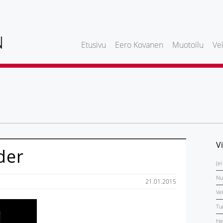
Etusivu
Eero Kovanen
Muotoilu
Vei
V
der
(ei
Nu
21.01.2015
Ve
Tu
He