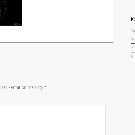
K
Aj
Mu
Pu
Se
liset kentät on merkitty
*