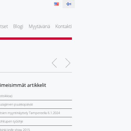
tset
Blogi
Myytävänä
Kontakti
iimeisimmät artikkelit
 otsikkoa)
utajärven puukkopäivät
itsien myyntinäyttely Tampereella 6.1.2024
ohitupen työohje
lsinki knife show 2015