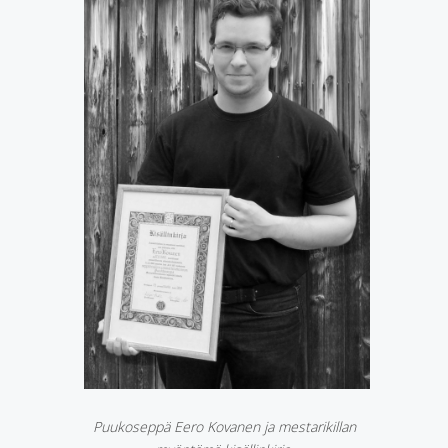
Puukoseppä Eero Kovanen ja mestarikillan