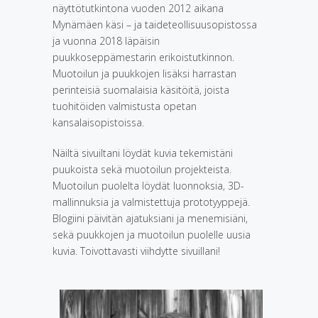
näyttötutkintona vuoden 2012 aikana
Mynämäen käsi – ja taideteollisuusopistossa
ja vuonna 2018 läpäisin
puukkoseppämestarin erikoistutkinnon.
Muotoilun ja puukkojen lisäksi harrastan
perinteisiä suomalaisia käsitöitä, joista
tuohitöiden valmistusta opetan
kansalaisopistoissa.
Näiltä sivuiltani löydät kuvia tekemistäni
puukoista sekä muotoilun projekteista.
Muotoilun puolelta löydät luonnoksia, 3D-
mallinnuksia ja valmistettuja prototyyppejä.
Blogiini päivitän ajatuksiani ja menemisiäni,
sekä puukkojen ja muotoilun puolelle uusia
kuvia. Toivottavasti viihdytte sivuillani!